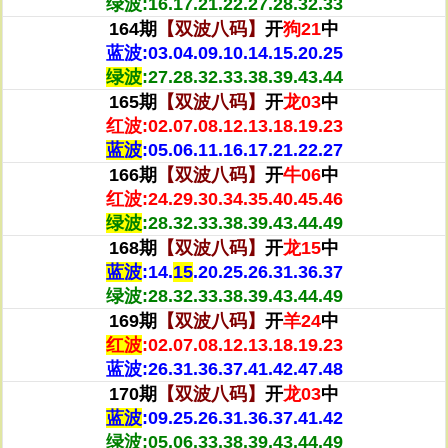
绿波:16.17.21.22.27.28.32.33
164期
【双波八码】
开
狗21
中
蓝波:03.04.09.10.14.15.20.25
绿波
:27.28.32.33.38.39.43.44
165期
【双波八码】
开
龙03
中
红波:02.07.08.12.13.18.19.23
蓝波
:05.06.11.16.17.21.22.27
166期
【双波八码】
开
牛06
中
红波:24.29.30.34.35.40.45.46
绿波
:28.32.33.38.39.43.44.49
168期
【双波八码】
开
龙15
中
蓝波
:14.
15
.20.25.26.31.36.37
绿波:28.32.33.38.39.43.44.49
169期
【双波八码】
开
羊24
中
红波
:02.07.08.12.13.18.19.23
蓝波:26.31.36.37.41.42.47.48
170期
【双波八码】
开
龙03
中
蓝波
:09.25.26.31.36.37.41.42
绿波:05.06.33.38.39.43.44.49