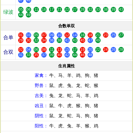
47
48
05
06
11
16
17
21
22
27
28
32
33
38
39
43
绿波
44
49
合数单双
01
03
05
07
09
10
12
14
16
18
21
23
25
27
合单
29
30
32
34
36
38
41
43
45
47
49
02
04
06
08
11
13
15
17
19
20
22
24
26
28
合双
31
33
35
37
39
40
42
44
46
48
生肖属性
家禽：
牛、马、羊、鸡、狗、猪
野兽：
鼠、虎、兔、龙、蛇、猴
吉美：
兔、龙、蛇、马、羊、鸡
凶丑：
鼠、牛、虎、猴、狗、猪
阴性：
鼠、龙、蛇、马、狗、猪
阳性：
牛、虎、兔、羊、猴、鸡