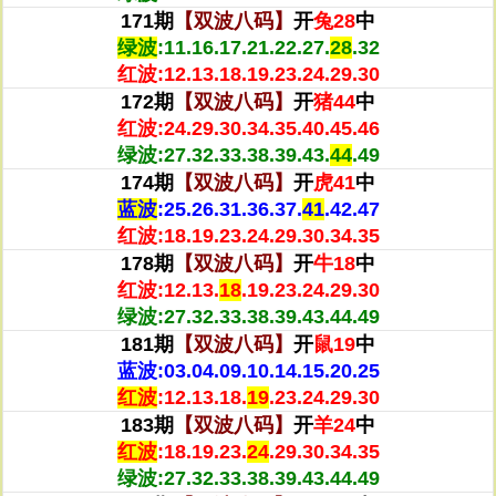
171期
【双波八码】
开
兔28
中
绿波
:11.16.17.21.22.27.
28
.32
红波:12.13.18.19.23.24.29.30
172期
【双波八码】
开
猪44
中
红波:24.29.30.34.35.40.45.46
绿波:27.32.33.38.39.43.
44
.49
174期
【双波八码】
开
虎41
中
蓝波
:25.26.31.36.37.
41
.42.47
红波:18.19.23.24.29.30.34.35
178期
【双波八码】
开
牛18
中
红波:12.13.
18
.19.23.24.29.30
绿波:27.32.33.38.39.43.
44
.49
181期
【双波八码】
开
鼠19
中
蓝波:03.04.09.10.14.15.20.25
红波
:12.13.18.
19
.23.24.29.30
183期
【双波八码】
开
羊24
中
红波
:18.19.23.
24
.29.30.34.35
绿波:27.32.33.38.39.43.
44
.49