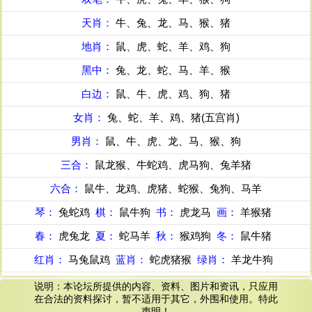
天肖：
牛、兔、龙、马、猴、猪
地肖：
鼠、虎、蛇、羊、鸡、狗
黑中：
兔、龙、蛇、马、羊、猴
白边：
鼠、牛、虎、鸡、狗、猪
女肖：
兔、蛇、羊、鸡、猪(五宫肖)
男肖：
鼠、牛、虎、龙、马、猴、狗
三合：
鼠龙猴、牛蛇鸡、虎马狗、兔羊猪
六合：
鼠牛、龙鸡、虎猪、蛇猴、兔狗、马羊
琴：
兔蛇鸡
棋：
鼠牛狗
书：
虎龙马
画：
羊猴猪
春：
虎兔龙
夏：
蛇马羊
秋：
猴鸡狗
冬：
鼠牛猪
红肖：
马兔鼠鸡
蓝肖：
蛇虎猪猴
绿肖：
羊龙牛狗
说明：本论坛所提供的内容、资料、图片和资讯，只应用
在合法的资料探讨，暂不适用于其它，外围和使用。特此
声明！