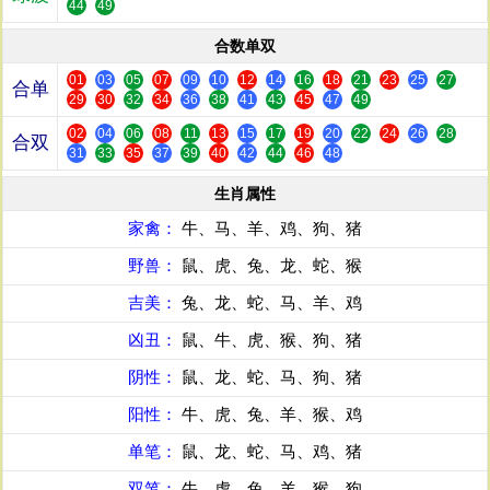
44
49
合数单双
01
03
05
07
09
10
12
14
16
18
21
23
25
27
合单
29
30
32
34
36
38
41
43
45
47
49
02
04
06
08
11
13
15
17
19
20
22
24
26
28
合双
31
33
35
37
39
40
42
44
46
48
生肖属性
家禽：
牛、马、羊、鸡、狗、猪
野兽：
鼠、虎、兔、龙、蛇、猴
吉美：
兔、龙、蛇、马、羊、鸡
凶丑：
鼠、牛、虎、猴、狗、猪
阴性：
鼠、龙、蛇、马、狗、猪
阳性：
牛、虎、兔、羊、猴、鸡
单笔：
鼠、龙、蛇、马、鸡、猪
双笔：
牛、虎、兔、羊、猴、狗