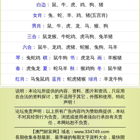
白边：
鼠、牛、虎、鸡、狗、猪
女肖：
兔、蛇、羊、鸡、猪(五宫肖)
男肖：
鼠、牛、虎、龙、马、猴、狗
三合：
鼠龙猴、牛蛇鸡、虎马狗、兔羊猪
六合：
鼠牛、龙鸡、虎猪、蛇猴、兔狗、马羊
琴：
兔蛇鸡
棋：
鼠牛狗
书：
虎龙马
画：
羊猴猪
春：
虎兔龙
夏：
蛇马羊
秋：
猴鸡狗
冬：
鼠牛猪
红肖：
马兔鼠鸡
蓝肖：
蛇虎猪猴
绿肖：
羊龙牛狗
说明：本论坛所提供的内容、资料、图片和资讯，只应用
在合法的资料探讨，暂不适用于其它，外围和使用。特此
声明！
论坛免责声明：以上所有广告内容均为赞助商提供，本站
不对其经营行为负责。浏览或使用者须自行承担有关责
任，本网站恕不负责。
【澳門财富网】域名：www.334749.com
長期收集各類最新、最準確的每期文字資料大全，最快開