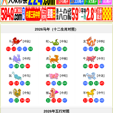
2026马年（十二生肖对照）
马
[冲鼠]
蛇
[冲兔]
龙
[冲狗]
01
13
25
37
49
02
14
26
38
03
15
27
39
兔
[冲鸡]
虎
[冲猴]
牛
[冲羊]
04
16
28
40
05
17
29
41
06
18
30
42
鼠
[冲马]
猪
[冲蛇]
狗
[冲龙]
07
19
31
43
08
20
32
44
09
21
33
45
鸡
[冲兔]
猴
[冲虎]
羊
[冲牛]
10
22
34
46
11
23
35
47
12
24
36
48
2026年五行对照