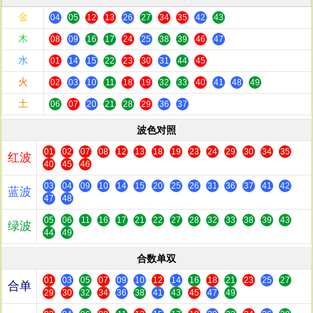
金
04
05
12
13
26
27
34
35
42
43
木
08
09
16
17
24
25
38
39
46
47
水
01
14
15
22
23
30
31
44
45
火
02
03
10
11
18
19
32
33
40
41
48
49
土
06
07
20
21
28
29
36
37
波色对照
01
02
07
08
12
13
18
19
23
24
29
30
34
35
红波
40
45
46
03
04
09
10
14
15
20
25
26
31
36
37
41
42
蓝波
47
48
05
06
11
16
17
21
22
27
28
32
33
38
39
43
绿波
44
49
合数单双
01
03
05
07
09
10
12
14
16
18
21
23
25
27
合单
29
30
32
34
36
38
41
43
45
47
49