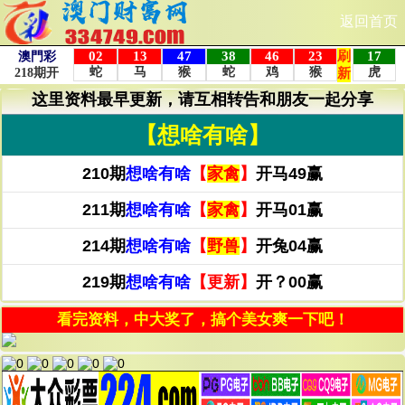
返回首页
这里资料最早更新，请互相转告和朋友一起分享
【想啥有啥】
210期
想啥有啥
【
家禽
】
开马49赢
211期
想啥有啥
【
家禽
】
开马01赢
214期
想啥有啥
【
野兽
】
开兔04赢
219期
想啥有啥
【更新】
开？00赢
看完资料，中大奖了，搞个美女爽一下吧！