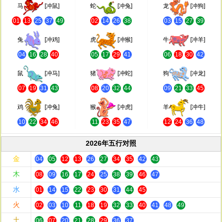
马
[冲鼠]
蛇
[冲兔]
龙
[冲狗]
01
13
25
37
49
02
14
26
38
03
15
27
39
兔
[冲鸡]
虎
[冲猴]
牛
[冲羊]
04
16
28
40
05
17
29
41
06
18
30
42
鼠
[冲马]
猪
[冲蛇]
狗
[冲龙]
07
19
31
43
08
20
32
44
09
21
33
45
鸡
[冲兔]
猴
[冲虎]
羊
[冲牛]
10
22
34
46
11
23
35
47
12
24
36
48
2026年五行对照
金
04
05
12
13
26
27
34
35
42
43
木
08
09
16
17
24
25
38
39
46
47
水
01
14
15
22
23
30
31
44
45
火
02
03
10
11
18
19
32
33
40
41
48
49
土
06
07
20
21
28
29
36
37